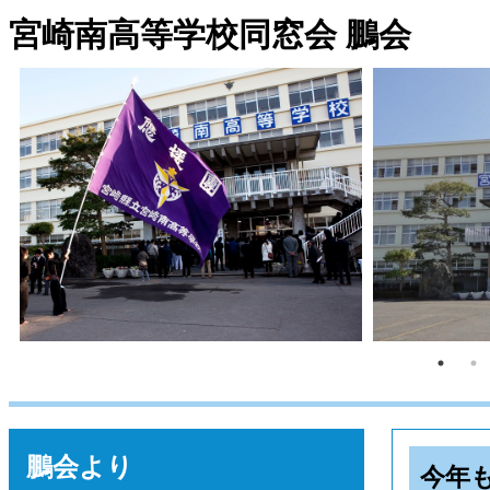
宮崎南高等学校同窓会 鵬会
鵬会より
今年