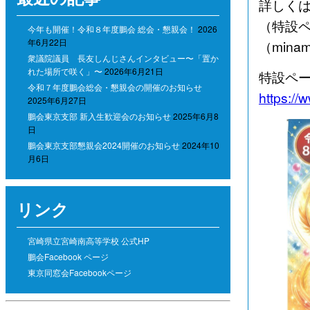
詳しく
（特設
今年も開催！令和８年度鵬会 総会・懇親会！
2026
年6月22日
（mina
衆議院議員 長友しんじさんインタビュー〜「置か
れた場所で咲く」〜
2026年6月21日
特設ペー
令和７年度鵬会総会・懇親会の開催のお知らせ
https://
2025年6月27日
鵬会東京支部 新入生歓迎会のお知らせ
2025年6月8
日
鵬会東京支部懇親会2024開催のお知らせ
2024年10
月6日
リンク
宮崎県立宮崎南高等学校 公式HP
鵬会Facebook ページ
東京同窓会Facebookページ