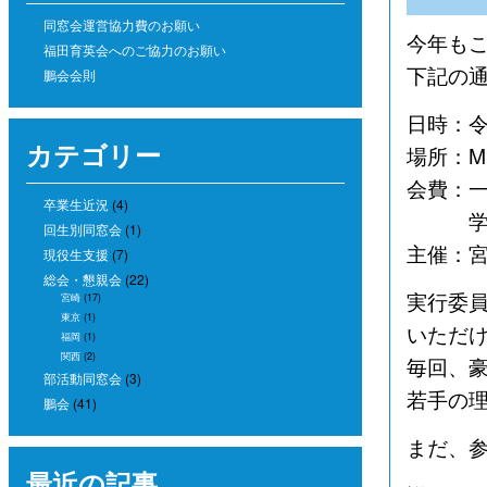
同窓会運営協力費のお願い
今年も
福田育英会へのご協力のお願い
下記の
鵬会会則
日時：令
カテゴリー
場所：M
会費：一般
卒業生近況
(4)
学生 2
回生別同窓会
(1)
主催：
現役生支援
(7)
総会・懇親会
(22)
実行委
宮崎
(17)
東京
(1)
いただ
福岡
(1)
関西
(2)
毎回、
部活動同窓会
(3)
若手の
鵬会
(41)
まだ、
最近の記事