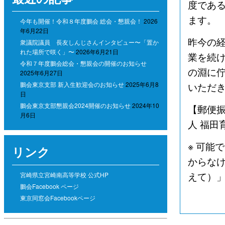
度であ
ます。
今年も開催！令和８年度鵬会 総会・懇親会！
2026
年6月22日
昨今の
衆議院議員 長友しんじさんインタビュー〜「置か
れた場所で咲く」〜
2026年6月21日
業を続
令和７年度鵬会総会・懇親会の開催のお知らせ
の淵に
2025年6月27日
鵬会東京支部 新入生歓迎会のお知らせ
2025年6月8
いただ
日
鵬会東京支部懇親会2024開催のお知らせ
2024年10
【郵便振
月6日
人 福田
※ 可能
リンク
からな
えて）
宮崎県立宮崎南高等学校 公式HP
鵬会Facebook ページ
東京同窓会Facebookページ