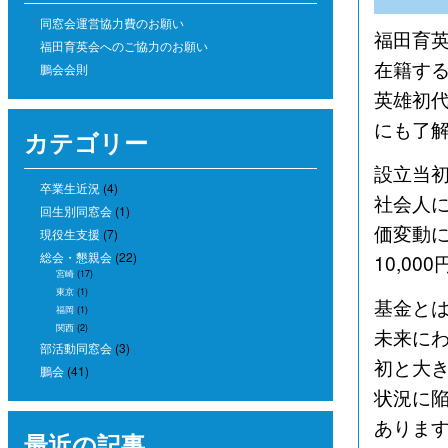
同窓会運営協力費のお願い
福田育
福田育英会へのご協力のお願い
在籍する
鵬会会則
英雄初
にも了
カテゴリー
設立当初
卒業生近況
(4)
社会人に
回生別同窓会
(1)
価変動に
現役生支援
(7)
総会・懇親会
(22)
10,0
宮崎
(17)
東京
(1)
基金と
福岡
(1)
関西
(2)
未来に
部活動同窓会
(3)
初と大
鵬会
(41)
状況に
ありま
最近の記事