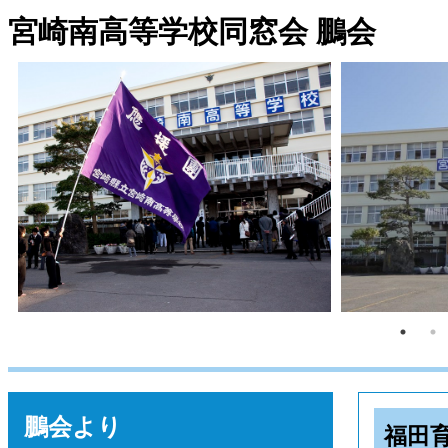
宮崎南高等学校同窓会 鵬会
鵬会より
福田